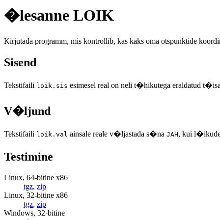
�lesanne LOIK
Kirjutada programm, mis kontrollib, kas kaks oma otspunktide koord
Sisend
Tekstifaili
esimesel real on neli t�hikutega eraldatud t�is
loik.sis
V�ljund
Tekstifaili
ainsale reale v�ljastada s�na
, kui l�ikude
loik.val
JAH
Testimine
Linux, 64-bitine x86
tgz
,
zip
Linux, 32-bitine x86
tgz
,
zip
Windows, 32-bitine