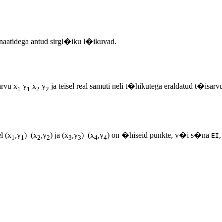
inaatidega antud sirgl�iku l�ikuvad.
arvu x
y
x
y
ja teisel real samuti neli t�hikutega eraldatud t�isarv
1
1
2
2
l (x
,y
)–(x
,y
) ja (x
,y
)–(x
,y
) on �hiseid punkte, v�i s�na
,
EI
1
1
2
2
3
3
4
4