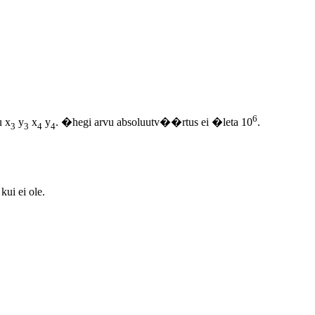
6
u x
y
x
y
. �hegi arvu absoluutv��rtus ei �leta 10
.
3
3
4
4
 kui ei ole.