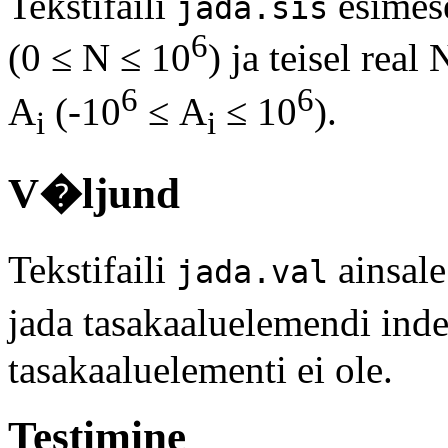
Tekstifaili
esimese
jada.sis
6
(0 ≤ N ≤ 10
) ja teisel rea
6
6
A
(-10
≤ A
≤ 10
).
i
i
V�ljund
Tekstifaili
ainsale
jada.val
jada tasakaaluelemendi in
tasakaaluelementi ei ole.
Testimine