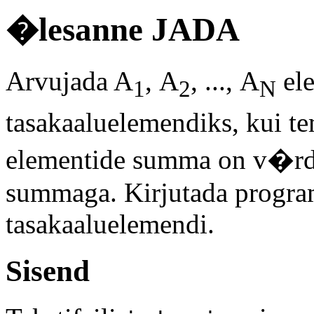
�lesanne JADA
Arvujada A
, A
, ..., A
ele
1
2
N
tasakaaluelemendiks, kui 
elementide summa on v�rd
summaga. Kirjutada program
tasakaaluelemendi.
Sisend