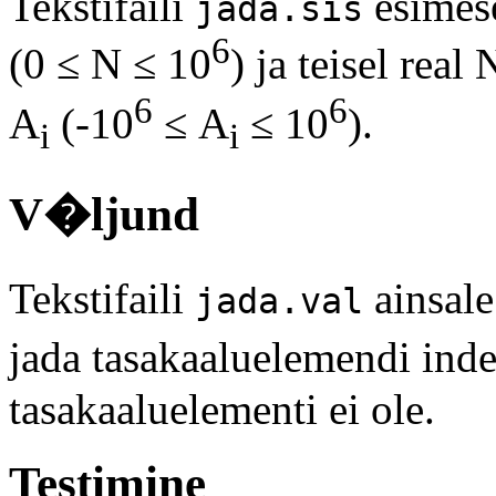
Tekstifaili
esimese
jada.sis
6
(0 ≤ N ≤ 10
) ja teisel rea
6
6
A
(-10
≤ A
≤ 10
).
i
i
V�ljund
Tekstifaili
ainsale
jada.val
jada tasakaaluelemendi in
tasakaaluelementi ei ole.
Testimine