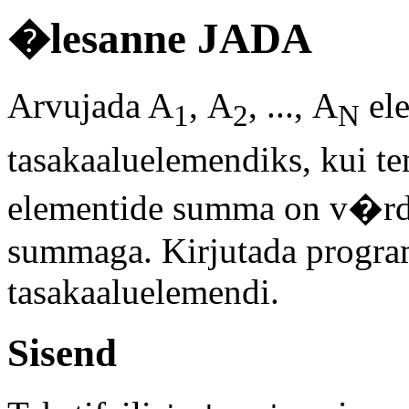
�lesanne JADA
Arvujada A
, A
, ..., A
ele
1
2
N
tasakaaluelemendiks, kui 
elementide summa on v�rd
summaga. Kirjutada program
tasakaaluelemendi.
Sisend