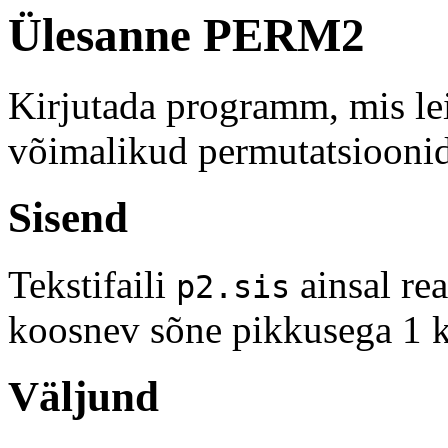
Ülesanne PERM2
Kirjutada programm, mis le
võimalikud permutatsioonid
Sisend
Tekstifaili
ainsal rea
p2.sis
koosnev sõne pikkusega 1 k
Väljund