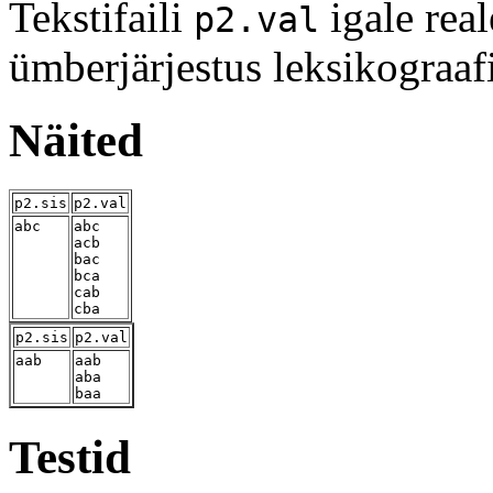
Tekstifaili
igale real
p2.val
ümberjärjestus leksikograafil
Näited
p2.sis
p2.val
abc
abc
acb
bac
bca
cab
cba
p2.sis
p2.val
aab
aab
aba
baa
Testid