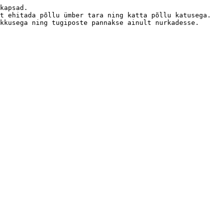
kapsad.

t ehitada põllu ümber tara ning katta põllu katusega.

kkusega ning tugiposte pannakse ainult nurkadesse.
