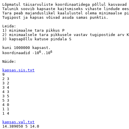
Lõpmatul täisarvuliste koordinaatidega põllul kasvavad 
Talunik soovib kapsaste kaitsmiseks vihaste lindude ees
Tara peab majanduslikel kaalulustel olema minimaalse pi
Tugipost ja kapsas võivad asuda samas punktis.

Leida:

1) minimaalne tara pikkus P

2) minimaalsele tara pikkusele vastav tugipostide arv K

3) kapsapõllu katuse pindala S

kuni 1000000 kapsast.

6
6
koordinaadid -10
..10
Näide:

kapsas.sis.txt

9

2 3

3 2

3 4

4 3

3 5

5 3

4 0

1 1

1 4

kapsas.val.txt

14.389050 5 14.0
