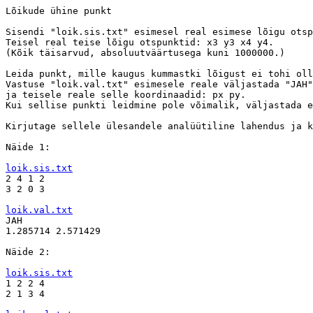
Lõikude ühine punkt

Sisendi "loik.sis.txt" esimesel real esimese lõigu otsp
Teisel real teise lõigu otspunktid: x3 y3 x4 y4.

(Kõik täisarvud, absoluutväärtusega kuni 1000000.)

Leida punkt, mille kaugus kummastki lõigust ei tohi oll
Vastuse "loik.val.txt" esimesele reale väljastada "JAH"
ja teisele reale selle koordinaadid: px py.

Kui sellise punkti leidmine pole võimalik, väljastada e
Kirjutage sellele ülesandele analüütiline lahendus ja k
Näide 1:

loik.sis.txt

2 4 1 2

3 2 0 3

loik.val.txt

JAH

1.285714 2.571429

Näide 2:

loik.sis.txt

1 2 2 4

2 1 3 4
