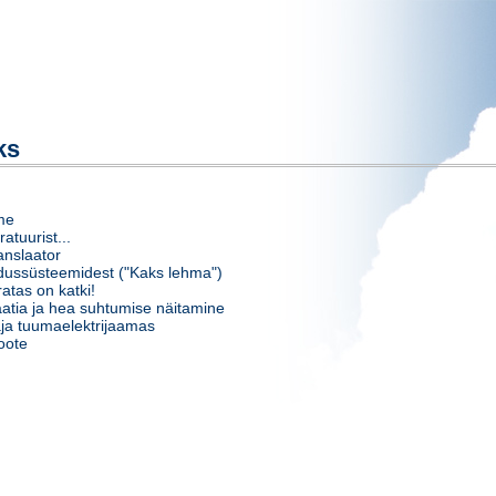
ks
me
atuurist...
anslaator
ussüsteemidest ("Kaks lehma")
atas on katki!
tia ja hea suhtumise näitamine
aja tuumaelektrijaamas
oote