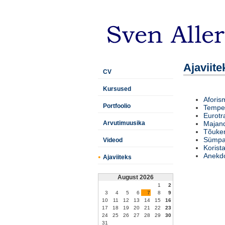
Ajaviite
CV
Kursused
Aforis
Portfoolio
Temper
Eurotr
Arvutimuusika
Majand
Tõuker
Sümpaa
Videod
Korist
Anekd
Ajaviiteks
August 2026
1
2
3
4
5
6
7
8
9
10
11
12
13
14
15
16
17
18
19
20
21
22
23
24
25
26
27
28
29
30
31