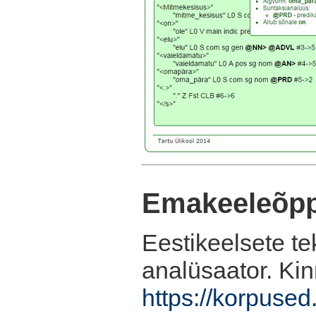
Emakeeleõpp
Eestikeelsete te
analüsaator. Ki
https://korpuse