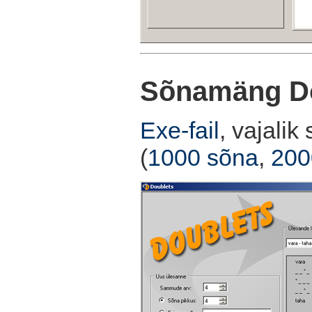
Sõnamäng D
Exe-fail
, vajali
(
1000 sõna
,
200