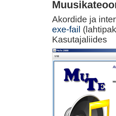
Muusikateoo
Akordide ja inter
exe-fail
(lahtipak
Kasutajaliides