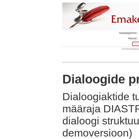
Dialoogide p
Dialoogiaktide 
määraja DIASTR
dialoogi strukt
demoversioon)