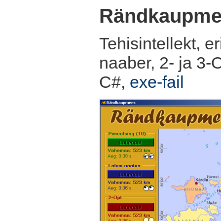
Rändkaupme
Tehisintellekt, 
naaber, 2- ja 3-O
C#,
exe-fail