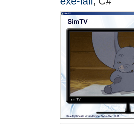
exe-fail
, C#