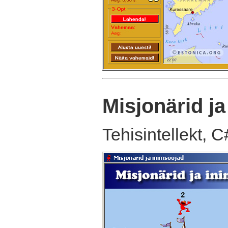
Misjonärid j
Tehisintellekt, C