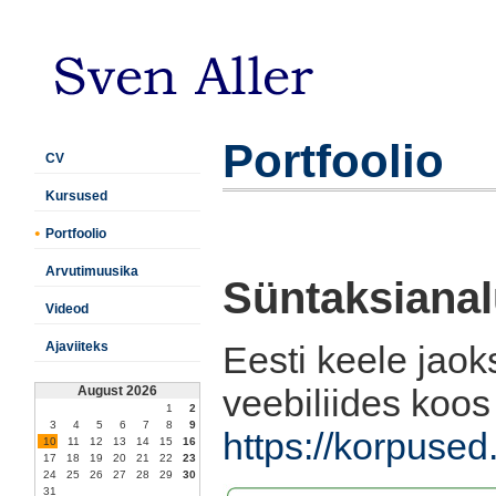
Portfoolio
CV
Kursused
Portfoolio
Arvutimuusika
Süntaksianal
Videod
Eesti keele jaok
Ajaviiteks
veebiliides koos 
August 2026
1
2
3
4
5
6
7
8
9
https://korpused
10
11
12
13
14
15
16
17
18
19
20
21
22
23
24
25
26
27
28
29
30
31