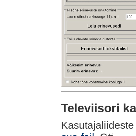
Televiisori k
Kasutajaliideste