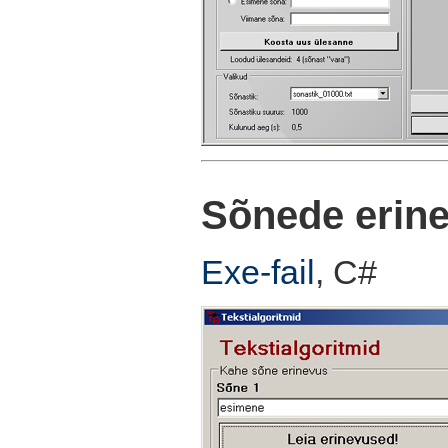
Sõnede erin
Exe-fail
, C#