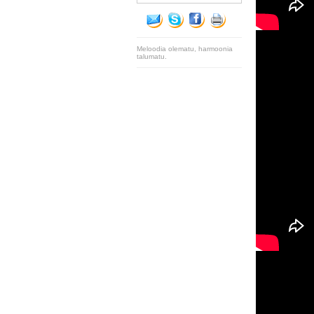
Meloodia olematu, harmoonia
talumatu.