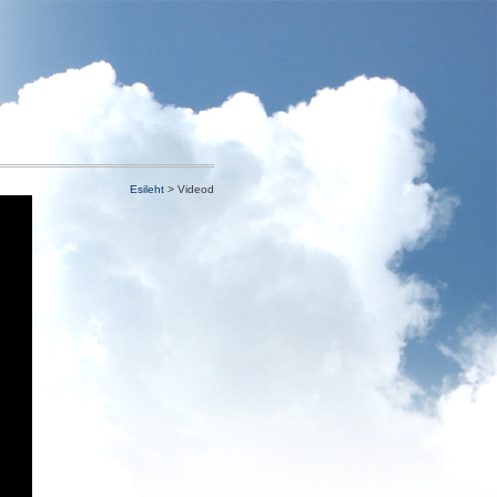
Esileht
> Videod