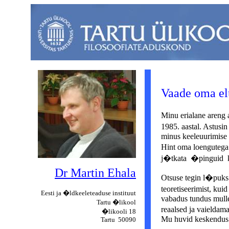
Vaade oma el
Minu erialane areng a
1985. aastal. Astusi
minus keeleuurimise 
Hint oma loengutega 
j�tkata �pinguid ke
Dr Martin Ehala
Otsuse tegin l�puks 
teoretiseerimist, kui
Eesti ja �ldkeeleteaduse instituut
vabadus tundus mulle 
Tartu �likool
reaalsed ja vaieldam
�likooli 18
Mu huvid keskendus k
Tartu 50090