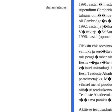
1991. aastal �nnest
ehalam(at)ut.ee
stipendium Cambridg
tulnuna oli l��nde 
oli Cambridge�s �pi
1992. aastal ja j�t
V�itekirja �Self-org
1996. aastal (oponen
Oleksin ehk soovinu
valituks ja seet�ttu 
mis peagi �mber nim
Eestis v�ga v�he, s
v�inud unistadagi. 1
Eesti Teaduste Akade
peatoimetajaks. M�le
vihasel mehel puudu
niih�sti teaduskonnas
Teaduste Akadeemia n
t��s ma paraku �lds
Aktiivse teadusadmini