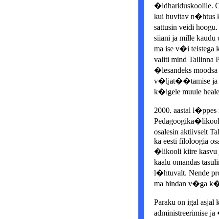
�ldhariduskoolile. 
kui huvitav n�htus ke
sattusin veidi hoog
siiani ja mille kau
ma ise v�i teistega
valiti mind Tallinna
�lesandeks moodsa fu
v�ljat��tamise ja e
k�igele muule heale j
2000. aastal l�ppes
Pedagoogika�likooli 
osalesin aktiivselt 
ka eesti filoloogia o
�likooli kiire kasvu
kaalu omandas tasu
l�htuvalt. Nende pro
ma hindan v�ga k�r
Paraku on igal asjal
administreerimise ja