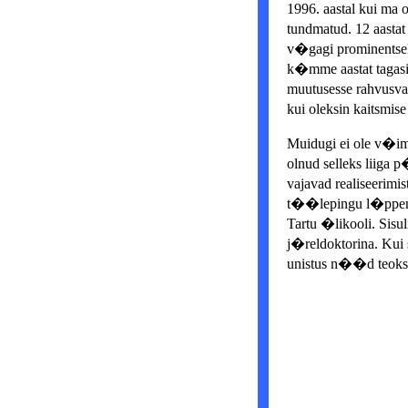
1996. aastal kui ma 
tundmatud. 12 aasta
v�gagi prominentsek
k�mme aastat tagasi 
muutusesse rahvusvah
kui oleksin kaitsmi
Muidugi ei ole v�ima
olnud selleks liiga 
vajavad realiseerim
t��lepingu l�ppemis
Tartu �likooli. Sisu
j�reldoktorina. Kui 
unistus n��d teoks 