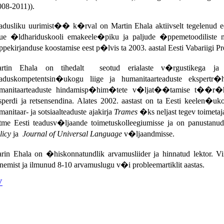
008-2011)).
adusliku uurimist�� k�rval on Martin Ehala aktiivselt tegelenud ee
ue �ldhariduskooli emakeele�piku ja paljude �ppemetoodiliste ma
pekirjanduse koostamise eest p�lvis ta 2003. aastal Eesti Vabariigi Pr
rtin Ehala on tihedalt
seotud erialaste v�rgustikega ja 
aduskompetentsin�ukogu liige ja humanitaarteaduste ekspertr�h
manitaarteaduste hindamisp�him�tete v�ljat��tamise t��r�hm
sperdi ja retsensendina. Alates 2002. aastast on ta Eesti keelen�uko
manitaar- ja sotsiaalteaduste ajakirja
Trames
�ks neljast tegev toimetaja
tme Eesti teadusv�ljaande toimetuskolleegiumisse ja on panustanud
licy
ja
Journal of Universal Language
v�ljaandmisse.
rin Ehala on �hiskonnatundlik arvamusliider ja hinnatud lektor. V
inemist ja ilmunud 8-10 arvamuslugu v�i probleemartiklit
aastas
.
V