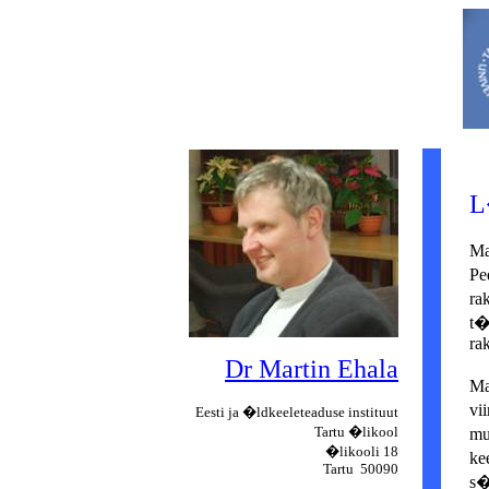
L
Ma
Pe
ra
t�
ra
Dr Martin Ehala
Ma
vi
Eesti ja �ldkeeleteaduse instituut
Tartu �likool
mu
�likooli 18
ke
Tartu
50090
s�