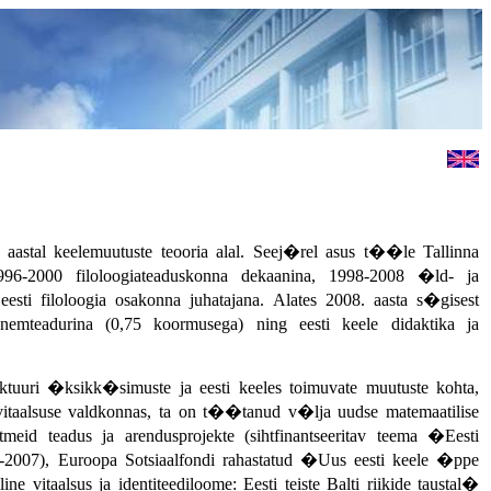
aastal keelemuutuste teooria alal. Seej�rel asus t��le Tallinna
996-2000 filoloogiateaduskonna dekaanina, 1998-2008 �ld- ja
eesti filoloogia osakonna juhatajana. Alates 2008. aasta s�gisest
nemteadurina (0,75 koormusega) ning eesti keele didaktika ja
uktuuri �ksikk�simuste ja eesti keeles toimuvate muutuste kohta,
e vitaalsuse valdkonnas, ta on t��tanud v�lja uudse matemaatilise
meid teadus ja arendusprojekte (sihtfinantseeritav teema �Eesti
-2007), Euroopa Sotsiaalfondi rahastatud �Uus eesti keele �ppe
vitaalsus ja identiteediloome: Eesti teiste Balti riikide taustal�