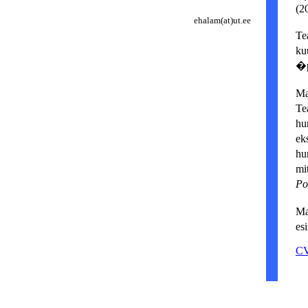
(2
ehalam(at)ut.ee
Te
ku
�p
Ma
Te
hu
ek
hu
mi
Po
Ma
es
C