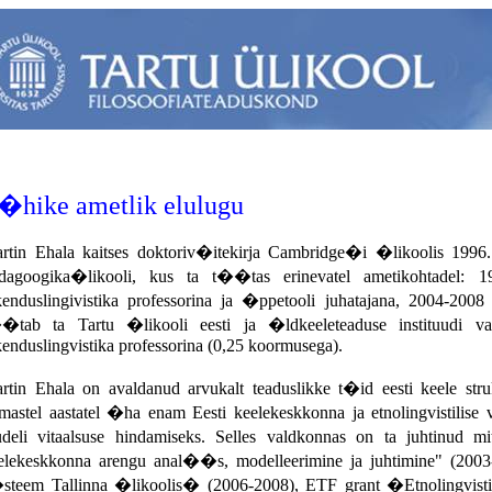
�hike ametlik elulugu
rtin Ehala kaitses doktoriv�itekirja Cambridge�i �likoolis 1996. 
dagoogika�likooli, kus ta t��tas erinevatel ametikohtadel: 1
kenduslingivistika professorina ja �ppetooli juhatajana, 2004-2008 
�tab ta Tartu �likooli eesti ja �ldkeeleteaduse instituudi va
kenduslingvistika professorina (0,25 koormusega).
rtin Ehala on avaldanud arvukalt teaduslikke t�id eesti keele str
imastel aastatel �ha enam Eesti keelekeskkonna ja etnolingvistilis
deli vitaalsuse hindamiseks. Selles valdkonnas on ta juhtinud mit
elekeskkonna arengu anal��s, modelleerimine ja juhtimine" (2003
steem Tallinna �likoolis� (2006-2008), ETF grant �Etnolingvistiline 