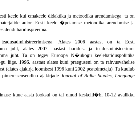
sti keele kui emakeele didaktika ja metoodika arendamisega, ta on
terjalide autor. Eesti keele �petamise metoodika arendamise ja
esidendi hariduspreemia.
teadusadministreerimisega. Alates 2006 aastast on ta Eesti
ma juht, alates 2007. aastast haridus- ja teadusministeeriumi
a juht. Ta on tegev Euroopa N�ukogu keelehariduspoliitika
gu liige. 1996. aastast alates kuni praeguseni on ta rahvusvahelise
st (alates ajakirja loomisest 1996 kuni 2002 peatoimetaja). Ta kuulub
 pimeretsensendina ajakirjade
Journal of Baltic Studies
,
Language
iimase kuue aasta jooksul on tal olnud
keskeltl�bi 10-12 avalikku