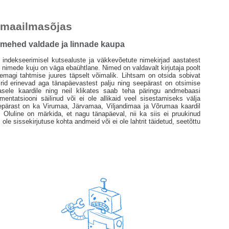
 I maailmasõjas
 mehed valdade ja linnade kaupa
indekseerimisel kutsealuste ja väkkevõetute nimekirjad aastatest
te nimede kuju on väga ebaühtlane. Nimed on valdavalt kirjutaja poolt
paremagi tahtmise juures täpselt võimalik. Lihtsam on otsida sobivat
piirid erinevad aga tänapäevastest palju ning seepärast on otsimise
asele kaardile ning neil klikates saab teha päringu andmebaasi
mentatsiooni säilinud või ei ole allikaid veel sisestamiseks välja
lepärast on ka Virumaa, Järvamaa, Viljandimaa ja Võrumaa kaardil
. Oluline on märkida, et nagu tänapäeval, nii ka siis ei pruukinud
ole sissekirjutuse kohta andmeid või ei ole lahtrit täidetud, seetõttu