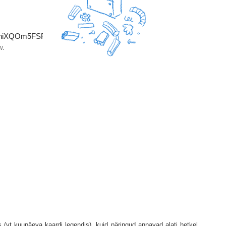
 (vt kuupäeva kaardi legendis), kuid päringud annavad alati hetkel