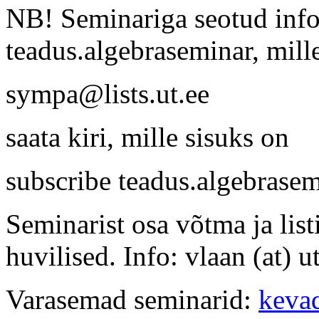
NB! Seminariga seotud info 
teadus.algebraseminar, mille
sympa@lists.ut.ee
saata kiri, mille sisuks on
subscribe teadus.algebras
Seminarist osa võtma ja lis
huvilised. Info: vlaan (at) ut
Varasemad seminarid:
keva