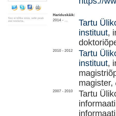
https://w
Hariduskäik:
See ei kõlba süüa, selle peab
2014 - ...
Tartu Ülik
alal neelama.
instituut
, 
doktoriõ
2010 - 2012
Tartu Ülik
instituut
, 
magistriõ
magister,
2007 - 2010
Tartu Üli
informaat
informaati