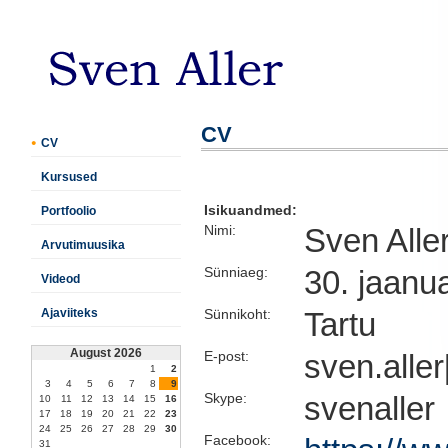
CV
CV
Kursused
Isikuandmed:
Portfoolio
Nimi:
Sven Alle
Arvutimuusika
Sünniaeg:
30. jaanu
Videod
Ajaviiteks
Sünnikoht:
Tartu
August 2026
E-post:
sven.aller
1
2
3
4
5
6
7
8
9
Skype:
svenaller
10
11
12
13
14
15
16
17
18
19
20
21
22
23
24
25
26
27
28
29
30
Facebook:
31