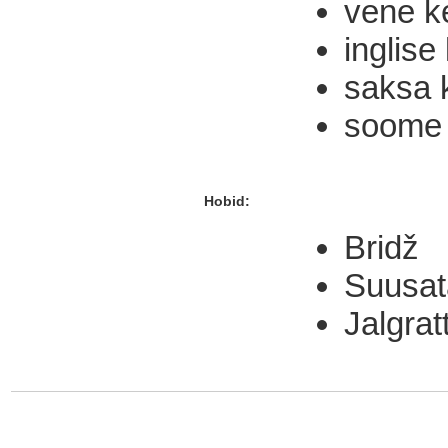
vene k
inglise
saksa 
soome 
Hobid:
Bridž
Suusat
Jalgrat