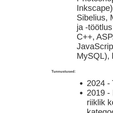
Inkscape),
Sibelius,
ja -töötl
C++, ASP.
JavaScri
MySQL), 
Tunnustused:
2024 - 
2019 -
riiklik
kategoo