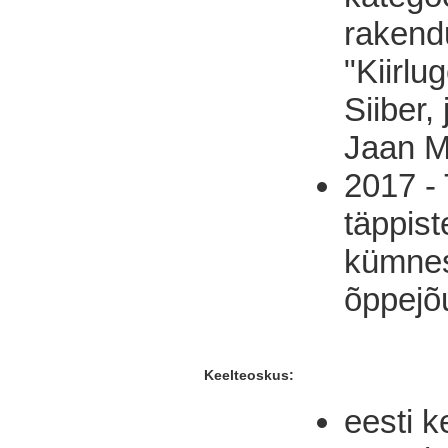
rakendu
"Kiirlu
Siiber,
Jaan M
2017 - 
täppis
kümnes
õppejõ
Keelteoskus:
eesti k